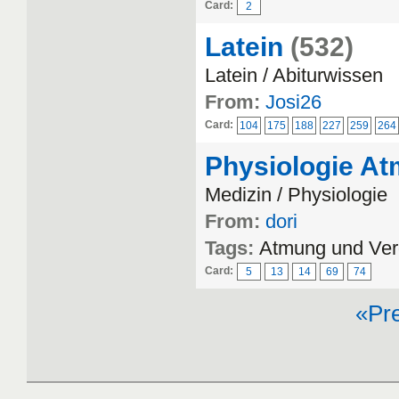
Card:
2
Latein
(532)
Latein / Abiturwissen
From:
Josi26
Card:
104
175
188
227
259
264
Physiologie At
Medizin / Physiologie
From:
dori
Tags:
Atmung und Ve
Card:
5
13
14
69
74
«Pr