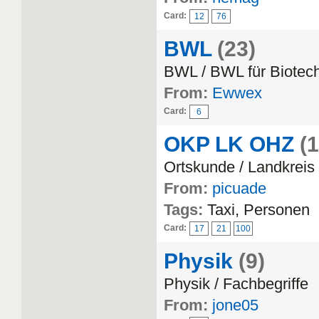
Card:
12
76
BWL
(23)
BWL / BWL für Biotec
From:
Ewwex
Card:
6
OKP LK OHZ
(
Ortskunde / Landkrei
From:
picuade
Tags:
Taxi, Personen
Card:
17
21
100
Physik
(9)
Physik / Fachbegriffe
From:
jone05