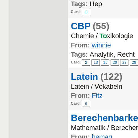
Tags:
Hep
Card:
11
CBP
(55)
Chemie /
To
xikologie
From:
winnie
Tags:
Analytik, Recht
Card:
2
13
15
20
23
28
Latein
(122)
Latein / Vokabeln
From:
Fitz
Card:
9
Berechenbarkei
Mathematik / Berechen
From:
hemag