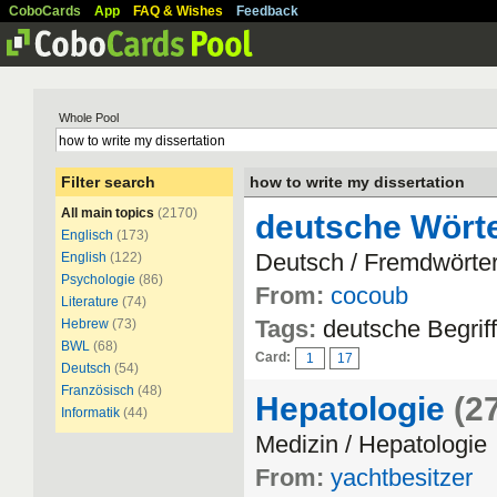
CoboCards
App
FAQ & Wishes
Feedback
Whole Pool
Filter search
how to write my dissertation
All main topics
(2170)
deutsche Wört
Englisch
(173)
Deutsch / Fremdwörte
English
(122)
Psychologie
(86)
From:
cocoub
Literature
(74)
Tags:
deutsche Begrif
Hebrew
(73)
BWL
(68)
Card:
1
17
Deutsch
(54)
Französisch
(48)
Hepatologie
(2
Informatik
(44)
Medizin / Hepatologie
From:
yachtbesitzer