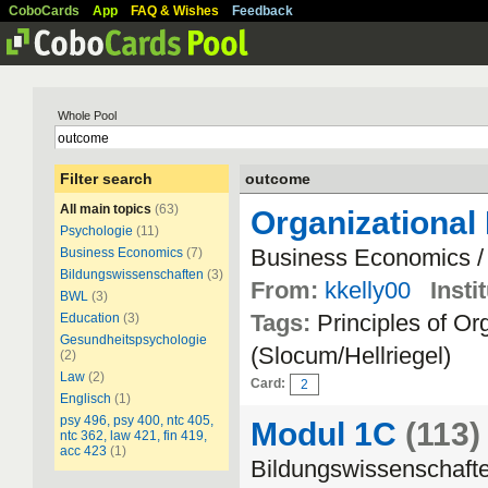
CoboCards
App
FAQ & Wishes
Feedback
Whole Pool
Filter search
outcome
All main topics
(63)
Organizational
Psychologie
(11)
Business Economics / 
Business Economics
(7)
Bildungswissenschaften
(3)
From:
kkelly00
Insti
BWL
(3)
Tags:
Principles of Or
Education
(3)
Gesundheitspsychologie
(Slocum/Hellriegel)
(2)
Law
(2)
Card:
2
Englisch
(1)
psy 496, psy 400, ntc 405,
Modul 1C
(113)
ntc 362, law 421, fin 419,
acc 423
(1)
Bildungswissenschaft