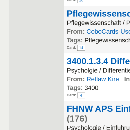
Card:
20
Pflegewissensc
Pflegewissenschaft / P
From:
CoboCards-Us
Tags:
Pflegewissensch
Card:
14
3400.1.3.4 Diffe
Psycholgie / Differenti
From:
Retlaw Kire
In
Tags:
3400
Card:
4
FHNW APS Einf
(176)
Psychologie / Einführ