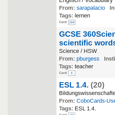
Englisch / Vocabulary
From:
sarapalacio
In
Tags:
lernen
Card:
164
GCSE 360Scien
scientific word
Science / HSW
From:
pburgess
Inst
Tags:
teacher
Card:
6
ESL 1.4.
(20)
Bildungswissenschaft
From:
CoboCards-Us
Tags:
ESL 1.4.