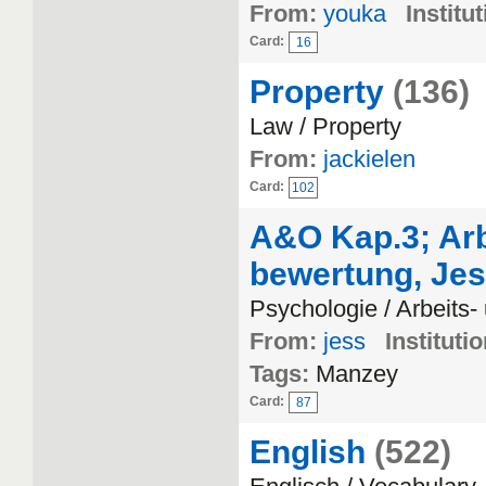
From:
youka
Institut
Card:
16
Property
(136)
Law / Property
From:
jackielen
Card:
102
A&O Kap.3; Arb
bewertung, Jes
Psychologie / Arbeits
From:
jess
Institutio
Tags:
Manzey
Card:
87
English
(522)