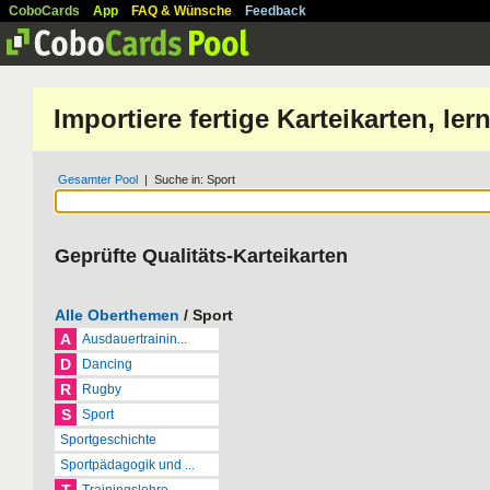
CoboCards
App
FAQ & Wünsche
Feedback
Importiere fertige Karteikarten, l
Gesamter Pool
| Suche in: Sport
Geprüfte Qualitäts-Karteikarten
Alle Oberthemen
/ Sport
A
Ausdauertrainin...
D
Dancing
R
Rugby
S
Sport
Sportgeschichte
Sportpädagogik und ...