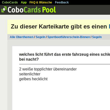
CoboCards
App
FAQ & Wünsche
Feedback
Zu dieser Karteikarte gibt es einen
Alle Oberthemen
/
Segeln
/
Sportbootführerschein-Binnen
/
Segeln
welches licht führt das erste fahrzeug eines sc
bei nacht?
2 weiße topplichter übereinander
seitenlichter
gelbes hecklicht