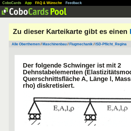
CoboCards
App
FAQ & Wünsche
Feedback
Zu dieser Karteikarte gibt es einen
Alle Oberthemen
/
Maschinenbau
/
Flugmechanik
/
ISD-Pflicht_Regina
Der folgende Schwinger ist mit 2
Dehnstabelementen (Elastizitätsmod
Querschnittsfläche A, Länge l, Mas
rho) diskretisiert.