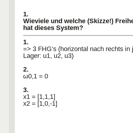
1.
Wieviele und welche (Skizze!) Freih
hat dieses System?
2.
1.
Geben Sie eine Eigenfrequenz ohne
=> 3 FHG’s (horizontal nach rechts in
Berechnung an.
Lager: u1, u2, u3)
3.
2.
Geben Sie 2 Eigenvektoren ohne B
ω0,1 = 0
an.
3.
x1 = [1,1,1]
x2 = [1,0,-1]