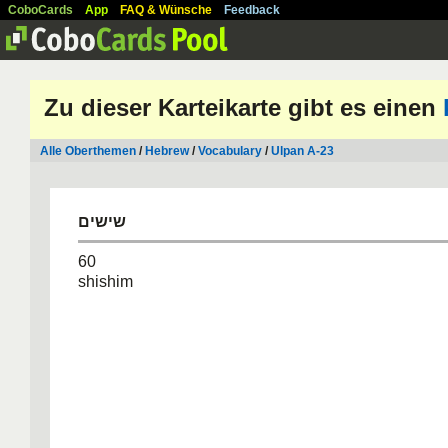
CoboCards
App
FAQ & Wünsche
Feedback
Zu dieser Karteikarte gibt es einen
Alle Oberthemen
/
Hebrew
/
Vocabulary
/
Ulpan A-23
שישים
60
shishim