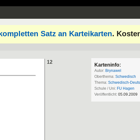
kompletten Satz an Karteikarten
. Koste
12
Karteninfo:
Autor:
Brynawel
Oberthema:
Schwedisch
Thema:
Schwedisch-Deut
Schule / Uni:
FU Hagen
Veröffentlicht:
05.09.2009