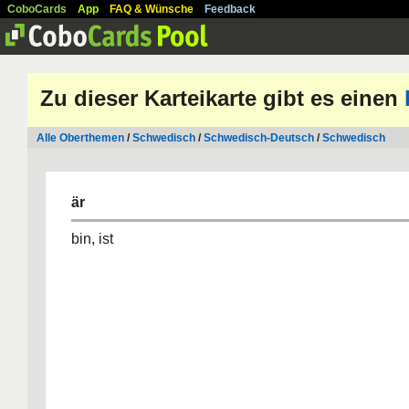
CoboCards
App
FAQ & Wünsche
Feedback
Zu dieser Karteikarte gibt es einen
Alle Oberthemen
/
Schwedisch
/
Schwedisch-Deutsch
/
Schwedisch
är
bin, ist