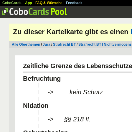
CoboCards
App
FAQ & Wünsche
Feedback
Zu dieser Karteikarte gibt es einen
Alle Oberthemen
/
Jura
/
Strafrecht BT
/
Strafrecht BT I Nichtvermögensd
Zeitliche Grenze des Lebensschutz
Befruchtung
I
I ->
kein Schutz
I
Nidation
I
I ->
§§ 218 ff.
I