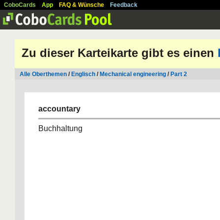
CoboCards
App
FAQ & Wünsche
Feedback
Zu dieser Karteikarte gibt es einen
Alle Oberthemen
/
Englisch
/
Mechanical engineering
/
Part 2
accountary
Buchhaltung