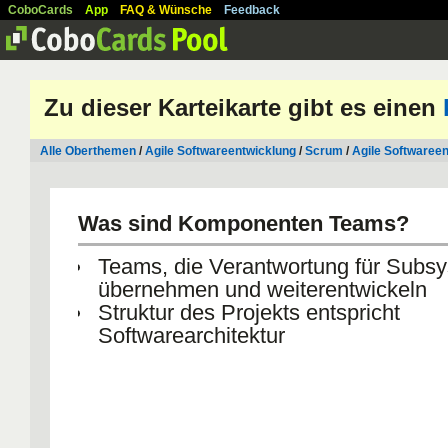
CoboCards
App
FAQ & Wünsche
Feedback
Zu dieser Karteikarte gibt es einen
Alle Oberthemen
/
Agile Softwareentwicklung
/
Scrum
/
Agile Softwaree
Was sind Komponenten Teams?
Teams, die Verantwortung für Subs
übernehmen und weiterentwickeln
Struktur des Projekts entspricht
Softwarearchitektur