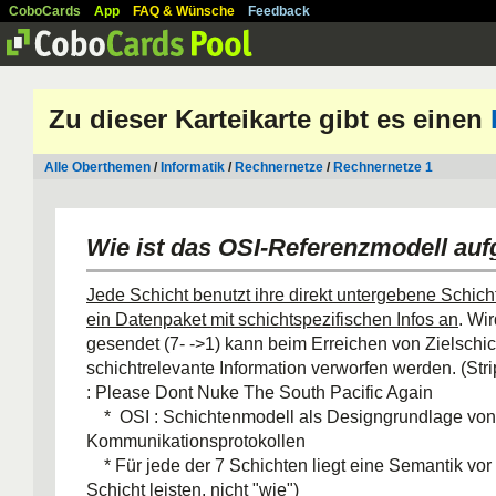
CoboCards
App
FAQ & Wünsche
Feedback
Zu dieser Karteikarte gibt es einen
Alle Oberthemen
/
Informatik
/
Rechnernetze
/
Rechnernetze 1
Wie ist das OSI-Referenzmodell au
Jede Schicht benutzt ihre direkt untergebene Schicht
ein Datenpaket mit schichtspezifischen Infos an
. Wi
gesendet (7- ->1) kann beim Erreichen von Zielschic
schichtrelevante Information verworfen werden. (Str
: Please Dont Nuke The South Pacific Again
* OSI : Schichtenmodell als Designgrundlage von
Kommunikationsprotokollen
* Für jede der 7 Schichten liegt eine Semantik vor 
Schicht leisten, nicht "wie")