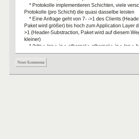
* Protokolle implementieren Schichten, viele vers
Protokolle (pro Schicht) die quasi dasselbe leisten
* Eine Anfrage geht von 7- ->1 des Clients (Header
Paket wird größer) bis hoch zum Application Layer d
>1 (Header-Substraction, Paket wird auf diesem We
kleiner)
* (http > tcp > ip > ethernet > ethernet > ip > tcp > h
Schichtenmerksatz :
A
ll
P
eople
S
eem
T
o
N
eed
D
at
Neuer Kommentar
* Schicht 7-5 : Applikations-Protokolle (hosts)
* Schicht 4-1 : Datentransport-Protokolle
* Schicht 3-1 ist in allen Netzwerk-Knoten (router, 
implementiert