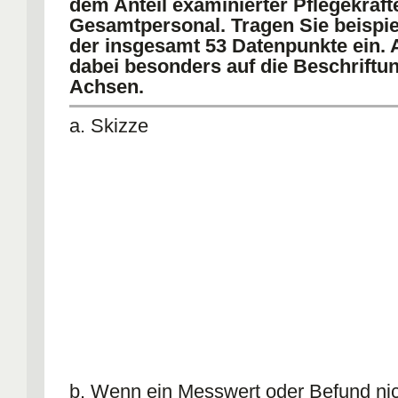
dem Anteil examinierter Pflegekräf
Gesamtpersonal. Tragen Sie beispie
der insgesamt 53 Datenpunkte ein. 
dabei besonders auf die Beschriftu
Achsen.
a. Skizze
b. Was versteht man unter einem "
Zeichnen Sie beispielhaft einen fikt
Ausreißer in den in a. gezeichneten
Scatterplot ein.
b. Wenn ein Messwert oder Befund nic