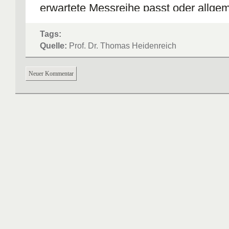
erwartete Messreihe passt oder allgem
den Erwartungen entspricht. Im Boxpl
besonders hohe Ausreißer gesondert da
Tags:
Quelle:
Prof. Dr. Thomas Heidenreich
Neuer Kommentar