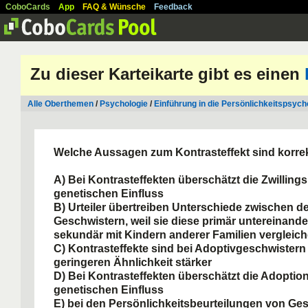
CoboCards
App
FAQ & Wünsche
Feedback
Zu dieser Karteikarte gibt es einen
Alle Oberthemen
/
Psychologie
/
Einführung in die Persönlichkeitspsych
Welche Aussagen zum Kontrasteffekt sind korre
A) Bei Kontrasteffekten überschätzt die Zwillin
genetischen Einfluss
B) Urteiler übertreiben Unterschiede zwischen d
Geschwistern, weil sie diese primär untereinand
sekundär mit Kindern anderer Familien vergleic
C) Kontrasteffekte sind bei Adoptivgeschwistern
geringeren Ähnlichkeit stärker
D) Bei Kontrasteffekten überschätzt die Adopti
genetischen Einfluss
E) bei den Persönlichkeitsbeurteilungen von Ge