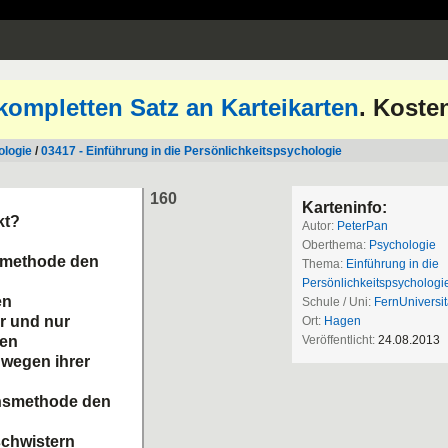
kompletten Satz an Karteikarten
. Koste
ologie
/
03417 - Einführung in die Persönlichkeitspsychologie
160
Karteninfo:
kt?
Autor:
PeterPan
Oberthema:
Psychologie
gsmethode den
Thema:
Einführung in die
Persönlichkeitspsychologi
en
Schule / Uni:
FernUniversit
er und nur
Ort:
Hagen
hen
Veröffentlicht:
24.08.2013
 wegen ihrer
onsmethode den
schwistern