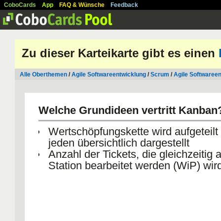
CoboCards
App
FAQ & Wünsche
Feedback
Zu dieser Karteikarte gibt es einen
Alle Oberthemen
/
Agile Softwareentwicklung
/
Scrum
/
Agile Softwaree
Welche Grundideen vertritt Kanban
Wertschöpfungskette wird aufgeteilt 
jeden übersichtlich dargestellt
Anzahl der Tickets, die gleichzeitig 
Station bearbeitet werden (WiP) wird 