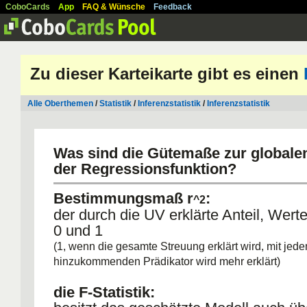
CoboCards
App
FAQ & Wünsche
Feedback
Zu dieser Karteikarte gibt es einen
Alle Oberthemen
/
Statistik
/
Inferenzstatistik
/
Inferenzstatistik
Was sind die Gütemaße zur globale
der Regressionsfunktion?
Bestimmungsmaß r
:
^2
der durch die UV erklärte Anteil, Wert
0 und 1
(1, wenn die gesamte Streuung erklärt wird, mit jed
hinzukommenden Prädikator wird mehr erklärt)
die F-Statistik: