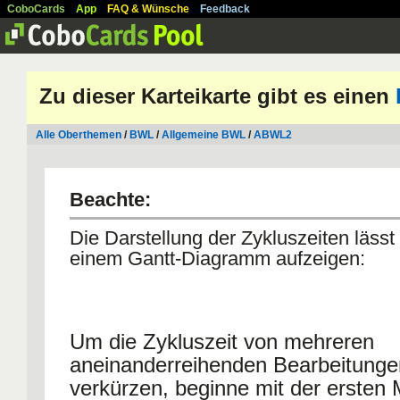
CoboCards
App
FAQ & Wünsche
Feedback
Zu dieser Karteikarte gibt es einen
Alle Oberthemen
/
BWL
/
Allgemeine BWL
/
ABWL2
Beachte:
Die Darstellung der Zykluszeiten lässt 
einem Gantt-Diagramm aufzeigen:
Um die Zykluszeit von mehreren
aneinanderreihenden Bearbeitunge
verkürzen, beginne mit der ersten