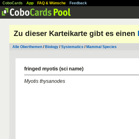
CoboCards
App
FAQ & Wünsche
Feedback
Zu dieser Karteikarte gibt es einen
Alle Oberthemen
/
Biology
/
Systematics
/
Mammal Species
fringed myotis (sci name)
Myotis thysanodes