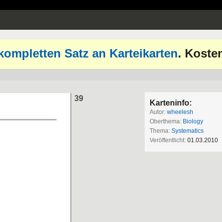
kompletten Satz an Karteikarten
. Koste
39
Karteninfo:
Autor:
wheelesh
Oberthema:
Biology
Thema:
Systematics
Veröffentlicht:
01.03.2010