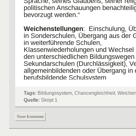
Sprache, seines Glaubens, seiner reli
politischen Anschauungen benachteilig
bevorzugt werden.“
Weichenstellungen
: Einschulung, Ü
in Sonderschulen, Übergang aus der 
in weiterführende Schulen,
Klassenwiederholungen und Wechsel
den unterschiedlichen Bildungswegen
Sekundarschulen (Durchlässigkeit), Ve
allgemeinbildenden oder Übergang in
berufsbildende Schulsystem
Auswirkung auf Chancengleichheit
:
Tags:
Bildungssystem, Chancengleichheit. Weichen
- Chancenungleichheit durch starke Sel
Quelle:
Skript 1
den Übergängen,
- ungleiche Chancenverteilung zwisch
Neuer Kommentar
aus unterschiedlichen sozialen Schich
frühe Aufteilung der SchülerInnen,
- einzelnen Schulformen zeichnen sic