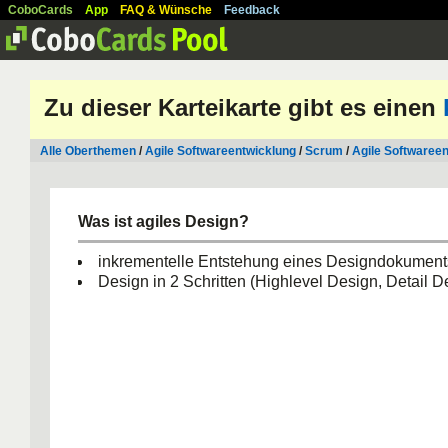
CoboCards
App
FAQ & Wünsche
Feedback
Zu dieser Karteikarte gibt es einen
Alle Oberthemen
/
Agile Softwareentwicklung
/
Scrum
/
Agile Softwaree
Was ist agiles Design?
inkrementelle Entstehung eines Designdokument
Design in 2 Schritten (Highlevel Design, Detail D