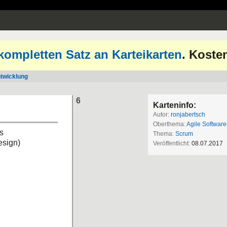
kompletten Satz an Karteikarten
. Koste
ntwicklung
6
Karteninfo:
Autor:
ronjabertsch
Oberthema:
Agile Softwar
s
Thema:
Scrum
esign)
Veröffentlicht:
08.07.2017