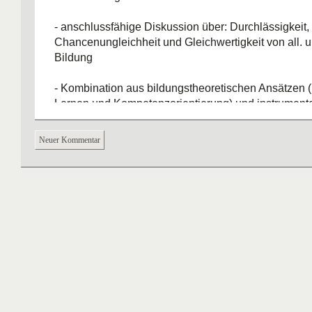
- anschlussfähige Diskussion über: Durchlässigkeit,
Chancenungleichheit und Gleichwertigkeit von all. u
Bildung
- Kombination aus bildungstheoretischen Ansätzen
Lernen und Kompetenzorientierung) und instrumente
Strukturanweisungen zur Architektur des Systems
zur Realisierung bildungspolitischer Ziele statt natio
Neuer Kommentar
Alleingänge
FAZIT
: an den klassischen europäischen Globalziele
Transparenz, Prosperität und Wohlfahrt) hat sich nic
Die aktuell dominierenden Themen der europäische
wurden theoretisch, konzeptionell und politisch in d
Jahren vorbereitet. Gipfel von Lissabon als Zäsur, we
bildungspolitische Perspektiven von den Mitgliedst
Mal in Konsens formuliert wurden. Mit EQR Und E
eines in sich kohärenten Instrumentariums.