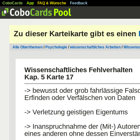
CoboCards
App
FAQ & Wünsche
Feedback
Zu dieser Karteikarte gibt es einen
Alle Oberthemen
/
Psychologie
/
wissenschaftliches Arbeiten
/
Wissensc
Wissenschaftliches Fehlverhalten
Kap. 5 Karte 17
-> bewusst oder grob fahrlässige Fal
Erfinden oder Verfälschen von Daten
-> Verletzung geistigen Eigentums
-> Inanspruchnahme der (Mit-) Autore
eines anderen ohne dessen Einverstä