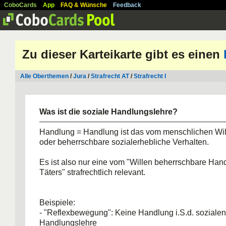
CoboCards
App
FAQ & Wünsche
Feedback
Zu dieser Karteikarte gibt es einen
Alle Oberthemen
/
Jura
/
Strafrecht AT
/
Strafrecht I
Was ist die soziale Handlungslehre?
Handlung = Handlung ist das vom menschlichen Wil
oder beherrschbare sozialerhebliche Verhalten.
Es ist also nur eine vom "Willen beherrschbare Han
Täters" strafrechtlich relevant.
Beispiele:
- "Reflexbewegung": Keine Handlung i.S.d. sozialen
Handlungslehre