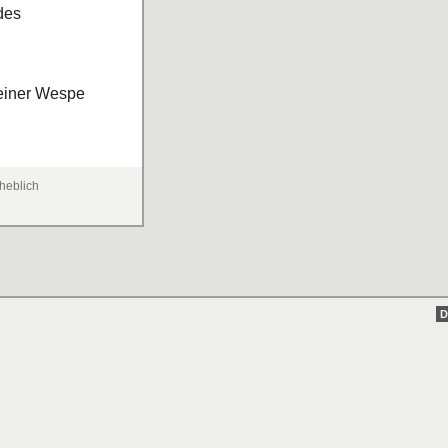
des
einer Wespe
heblich
D