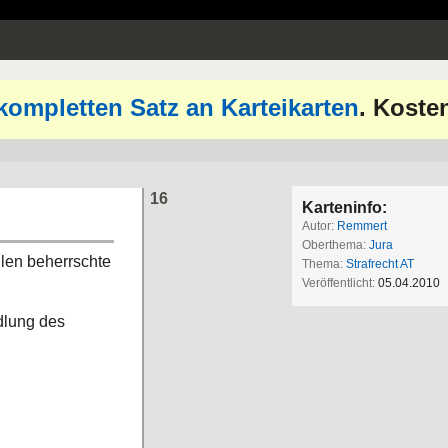
kompletten Satz an Karteikarten
. Koste
16
Karteninfo:
Autor:
Remmert
Oberthema:
Jura
len beherrschte
Thema:
Strafrecht AT
Veröffentlicht:
05.04.2010
dlung des