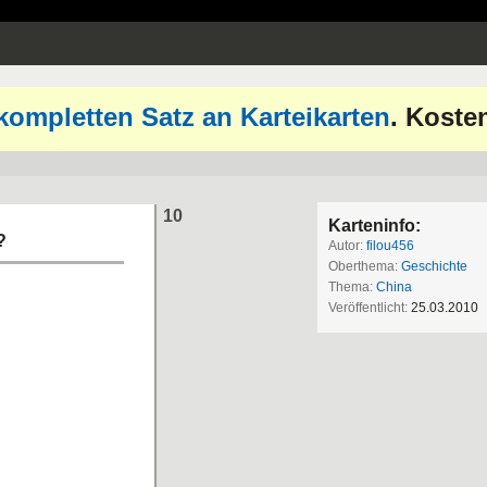
kompletten Satz an Karteikarten
. Koste
10
Karteninfo:
?
Autor:
filou456
Oberthema:
Geschichte
Thema:
China
Veröffentlicht:
25.03.2010