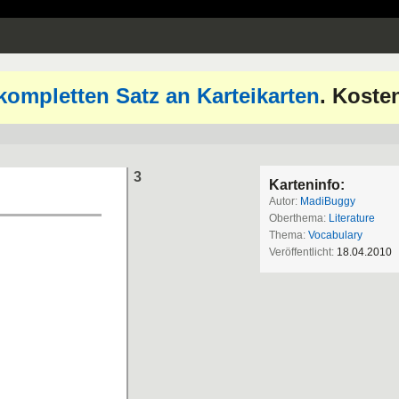
kompletten Satz an Karteikarten
. Koste
3
Karteninfo:
Autor:
MadiBuggy
Oberthema:
Literature
Thema:
Vocabulary
Veröffentlicht:
18.04.2010