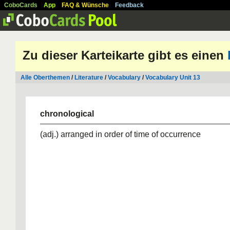
CoboCards
App
FAQ & Wünsche
Feedback
Zu dieser Karteikarte gibt es einen
Alle Oberthemen
/
Literature
/
Vocabulary
/
Vocabulary Unit 13
chronological
(adj.) arranged in order of time of occurrence