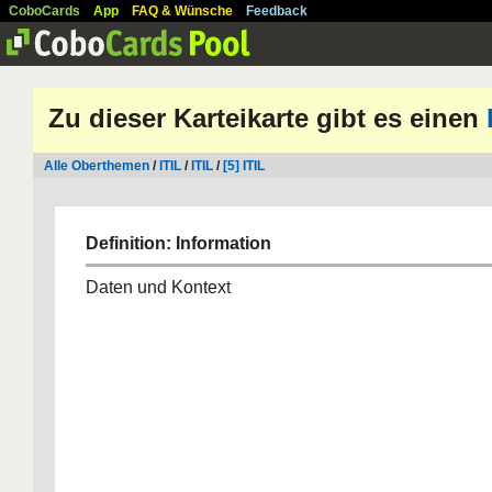
CoboCards
App
FAQ & Wünsche
Feedback
Zu dieser Karteikarte gibt es einen
Alle Oberthemen
/
ITIL
/
ITIL
/
[5] ITIL
Definition: Information
Daten und Kontext