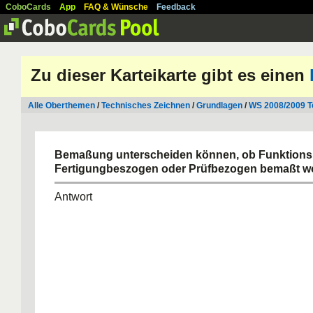
CoboCards
App
FAQ & Wünsche
Feedback
Zu dieser Karteikarte gibt es einen
Alle Oberthemen
/
Technisches Zeichnen
/
Grundlagen
/
WS 2008/2009 T
Bemaßung unterscheiden können, ob Funktion
Fertigungbeszogen oder Prüfbezogen bemaßt wor
Antwort