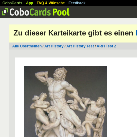
CoboCards
App
FAQ & Wünsche
Feedback
Zu dieser Karteikarte gibt es einen
Alle Oberthemen
/
Art History
/
Art History Test
/
ARH Test 2