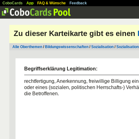
CoboCards
App
FAQ & Wünsche
Feedback
Zu dieser Karteikarte gibt es einen
Alle Oberthemen
/
Bildungswissenschaften
/
Sozialisation
/
Sozialisation
Begriffserklärung Legitimation:
rechtfertigung, Anerkennung, freiwillige Billigung e
oder eines (sozialen, politischen Herrschafts-) Verh
die Betroffenen.