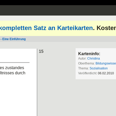
kompletten Satz an Karteikarten
. Koste
 - Eine Einführung
15
Karteninfo:
Autor:
Christina
Oberthema:
Bildungswisse
ines zustandes
Thema:
Sozialisation
ältnisses durch
Veröffentlicht:
06.02.2010