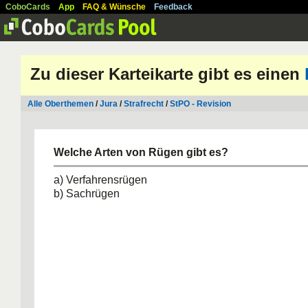
CoboCards
App
FAQ & Wünsche
Feedback
Zu dieser Karteikarte gibt es einen
Alle Oberthemen
/
Jura
/
Strafrecht
/
StPO - Revision
Welche Arten von Rügen gibt es?
a) Verfahrensrügen
b) Sachrügen