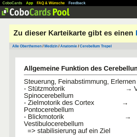
CoboCards
App
FAQ & Wünsche
Feedback
Zu dieser Karteikarte gibt es einen
Alle Oberthemen
/
Medizin
/
Anatomie
/
Cerebellum Trepel
Allgemeine Funktion des Cerebellu
Steuerung, Feinabstimmung, Erlernen
- Stützmotorik → Vestib
Spinocerebellum
- Zielmotorik des Cortex →
Pontocerebellum
- Blickmotorik →
Vestibulocerebellum
=> stabilisierung auf ein Ziel