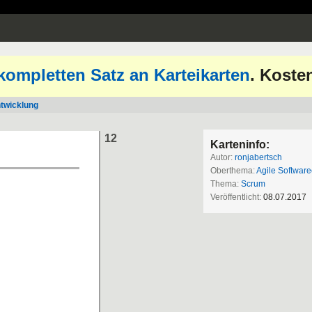
kompletten Satz an Karteikarten
. Koste
ntwicklung
12
Karteninfo:
Autor:
ronjabertsch
Oberthema:
Agile Softwar
Thema:
Scrum
Veröffentlicht:
08.07.2017