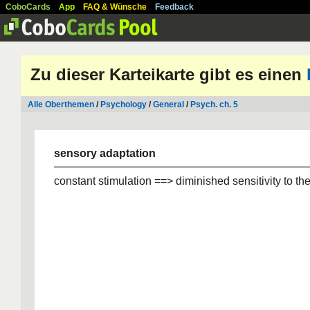
CoboCards
App
FAQ & Wünsche
Feedback
Zu dieser Karteikarte gibt es einen
Alle Oberthemen
/
Psychology
/
General
/
Psych. ch. 5
sensory adaptation
constant stimulation ==> diminished sensitivity to th