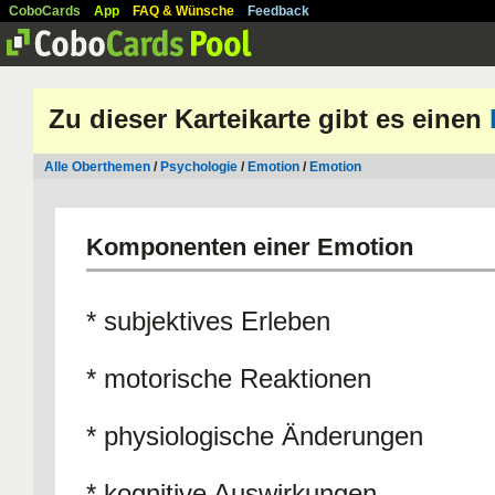
CoboCards
App
FAQ & Wünsche
Feedback
Zu dieser Karteikarte gibt es einen
Alle Oberthemen
/
Psychologie
/
Emotion
/
Emotion
Komponenten einer Emotion
* subjektives Erleben
* motorische Reaktionen
* physiologische Änderungen
* kognitive Auswirkungen