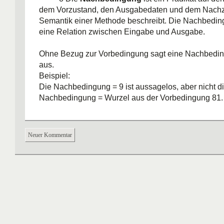
dem Vorzustand, den Ausgabedaten und dem Nachz
Semantik einer Methode beschreibt. Die Nachbedin
eine Relation zwischen Eingabe und Ausgabe.
Ohne Bezug zur Vorbedingung sagt eine Nachbedin
aus.
Beispiel:
Die Nachbedingung = 9 ist aussagelos, aber nicht d
Nachbedingung = Wurzel aus der Vorbedingung 81. 
Ein optimistisches Vorgehen ist es, dem Aufrufer di
zu überlassen die Vorbedingung sicherzustellen. Bes
Neuer Kommentar
pessimistische Vorgehensweise, bei der eine Metho
Vorbedingung selbst prüft und in dem Fall, dass di
nicht erfüllt ist, beispielsweise nichts zu tun oder 
werfen.