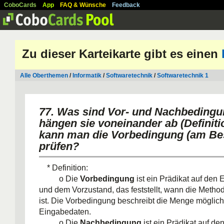
CoboCards
App
FAQ & Wünsche
Feedback
Zu dieser Karteikarte gibt es einen
Alle Oberthemen
/
Informatik
/
Softwaretechnik
/
Softwaretechnik 1
77. Was sind Vor- und Nachbedingu
hängen sie voneinander ab (Definiti
kann man die Vorbedingung (am Be
prüfen?
* Definition:
o Die
Vorbedingung
ist ein Prädikat auf den
und dem Vorzustand, das feststellt, wann die Metho
ist. Die Vorbedingung beschreibt die Menge möglich
Eingabedaten.
o Die
Nachbedingung
ist ein Prädikat auf d