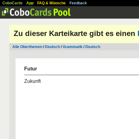
CoboCards
App
FAQ & Wünsche
Feedback
Zu dieser Karteikarte gibt es einen
Alle Oberthemen
/
Deutsch
/
Grammatik
/
Deutsch
Futur
Zukunft