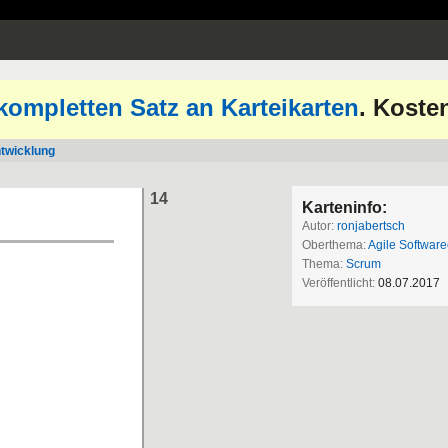
kompletten Satz an Karteikarten
. Koste
ntwicklung
14
Karteninfo:
Autor:
ronjabertsch
Oberthema:
Agile Softwar
Thema:
Scrum
Veröffentlicht:
08.07.2017