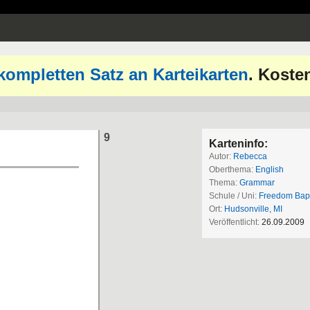
kompletten Satz an Karteikarten
. Koste
9
Karteninfo:
Autor:
Rebecca
Oberthema:
English
Thema:
Grammar
Schule / Uni:
Freedom Bapt
Ort:
Hudsonville, MI
Veröffentlicht:
26.09.2009