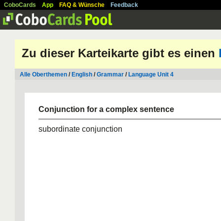
CoboCards
App
FAQ & Wünsche
Feedback
Zu dieser Karteikarte gibt es einen
Alle Oberthemen
/
English
/
Grammar
/
Language Unit 4
Conjunction for a complex sentence
subordinate conjunction