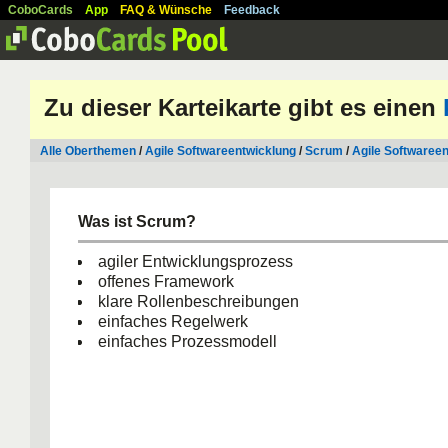
CoboCards
App
FAQ & Wünsche
Feedback
Zu dieser Karteikarte gibt es einen
Alle Oberthemen
/
Agile Softwareentwicklung
/
Scrum
/
Agile Softwaree
Was ist Scrum?
agiler Entwicklungsprozess
offenes Framework
klare Rollenbeschreibungen
einfaches Regelwerk
einfaches Prozessmodell