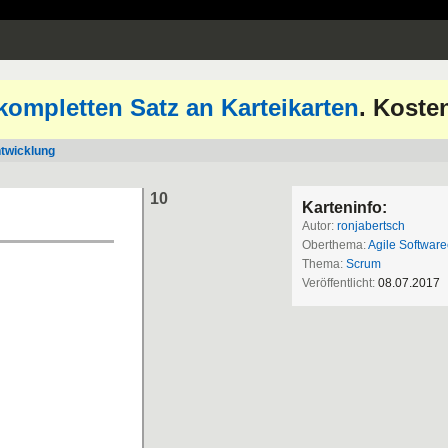
kompletten Satz an Karteikarten
. Koste
ntwicklung
10
Karteninfo:
Autor:
ronjabertsch
Oberthema:
Agile Softwar
Thema:
Scrum
Veröffentlicht:
08.07.2017