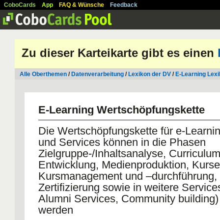
CoboCards
App
FAQ & Wünsche
Feedback
Zu dieser Karteikarte gibt es einen
Alle Oberthemen
/
Datenverarbeitung
/
Lexikon der DV
/
E-Learning Lex
E-Learning Wertschöpfungskette
Die Wertschöpfungskette für e-Learni
und Services können in die Phasen
Zielgruppe-/Inhaltsanalyse, Curriculum
Entwicklung, Medienproduktion, Kurse
Kursmanagement und –durchführung, 
Zertifizierung sowie in weitere Service
Alumni Services, Community building) u
werden