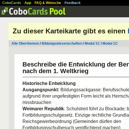
CoboCards
App
FAQ & Wünsche
Feedback
Zu dieser Karteikarte gibt es einen
Alle Oberthemen
/
Bildungswissenschaften
/
Modul 1C
/
Modul 1C
Beschreibe die Entwicklung der Be
nach dem 1. Weltkrieg
Historische Entwicklung
Ausgangspunkt:
Bildungssackgasse: Berufsschule i
aufgrund ihrer ungefestigten Form leicht als Herrscha
missbrauchen
Weimarer Republik
: Schulstreit führt zu Blockade; b
Fortbildungsschulgesetz. Einzige rechtliche Grundl
Reichsgewerbeordnung (Gemeinden dürfen den
Fortbildungsschulbesuch verpflichtend machen)