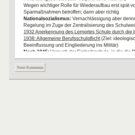
Wegen wichtiger Rolle für Wiederaufbau erst spät v
Sparmaßnahmen betroffen; dann aber richtig
Nationalsozialismus:
Vernachlässigung aber denno
Regelung im Zuge der Zentralisierung des Schulwe
1932 Anerkennung des Lernortes Schule durch die I
1938: Allgemeine Berufsschulpflicht
(Ziel: ideologis
Beeinflussung und Eingliederung ins Militär)
Nach 1945:
Versuch der Einheitsschule, in die die 
eingegliedert wäre, misslingt → Restauration. Auch
Berufsschulentwicklung knüpft nahtlos an die Weima
Neuer Kommentar
Änderung in der Ausrichtung der Berufsschule:
+ Schnelle Einigung auf Konzept
„Schule der Wirtsch
berufsfachlicher Ausrichtung (Bürokratie, Handwerk, 
Berufsschullehrer; nicht die Gewerkschaften)
+ Dennoch
widersprüchliches Verhältnis der Unter
Verberuflichung der Ausbildung als Fortschritt ~ Krit
Betrieb durch Berufsschulpflicht
+
Lehrplankonstruktion:
Zwischen „inhaltlicher und ze
Parallelität zwischen betrieblicher und schulischer 