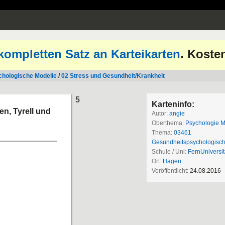
kompletten Satz an Karteikarten
. Koste
hologische Modelle
/
02 Stress und Gesundheit/Krankheit
5
Karteninfo:
n, Tyrell und
Autor:
angie
Oberthema:
Psychologie M
Thema:
03461
Gesundheitspsychologisc
Schule / Uni:
FernUniversi
Ort:
Hagen
Veröffentlicht:
24.08.2016