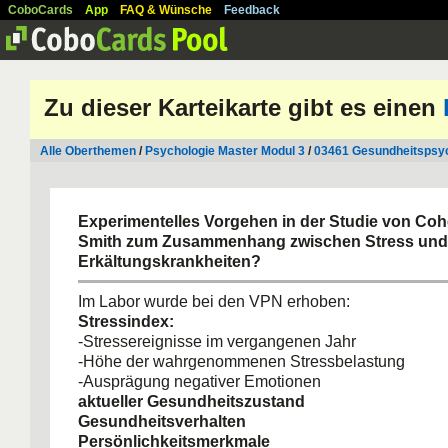
CoboCards
App
FAQ & Wünsche
Feedback
Zu dieser Karteikarte gibt es einen
Alle Oberthemen
/
Psychologie Master Modul 3
/
03461 Gesundheitspsyc
Experimentelles Vorgehen in der Studie von Cohe
Smith zum Zusammenhang zwischen Stress und
Erkältungskrankheiten?
Im Labor wurde bei den VPN erhoben:
Stressindex:
-Stressereignisse im vergangenen Jahr
-Höhe der wahrgenommenen Stressbelastung
-Ausprägung negativer Emotionen
aktueller Gesundheitszustand
Gesundheitsverhalten
Persönlichkeitsmerkmale