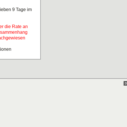
ieben 9 Tage im
er die Rate an
 Zusammenhang
nachgewiesen
tionen
D