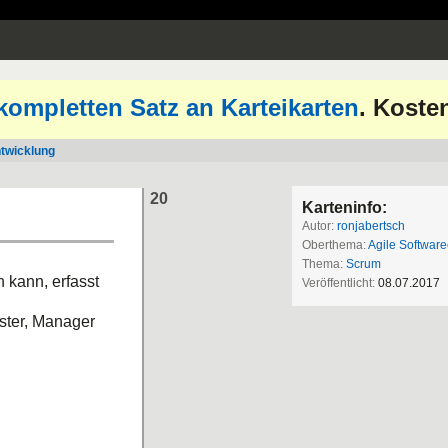
kompletten Satz an Karteikarten
. Koste
ntwicklung
20
Karteninfo:
Autor:
ronjabertsch
Oberthema:
Agile Softwar
Thema:
Scrum
n kann, erfasst
Veröffentlicht:
08.07.2017
ster, Manager