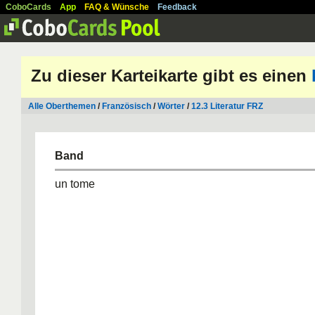
CoboCards
App
FAQ & Wünsche
Feedback
Zu dieser Karteikarte gibt es einen
Alle Oberthemen
/
Französisch
/
Wörter
/
12.3 Literatur FRZ
Band
un tome