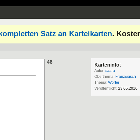
kompletten Satz an Karteikarten
. Koste
46
Karteninfo:
Autor:
saara
Oberthema:
Französisch
Thema:
Wörter
Veröffentlicht:
23.05.2010