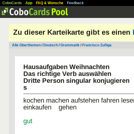
CoboCards
App
FAQ & Wünsche
Feedback
Zu dieser Karteikarte gibt es einen
Alle Oberthemen
/
Deutsch
/
Grammatik
/
Francisco Zuñiga
Hausaufgaben Weihnachten
Das richtige Verb auswählen
Dritte Person singular konjugieren
s
kochen machen aufstehen fahren lese
einkaufen gehen
gut