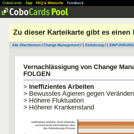
CoboCards
App
FAQ & Wünsche
Feedback
Zu dieser Karteikarte gibt es einen
Alle Oberthemen
/
Change Management
/
1 Einführung
/
1 EINFÜHRUNG
Vernachlässigung von Change Man
FOLGEN
>
Ineffizientes Arbeiten
> Bewusstes Agieren gegen Veränder
> Höhere Fluktuation
> Höherer Krankenstand