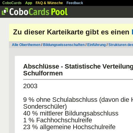
CoboCards
App
FAQ & Wünsche
Feedback
Zu dieser Karteikarte gibt es einen
Alle Oberthemen
/
Bildungswissenschaften
/
Einführung
/
Strukturen de
Abschlüsse - Statistische Verteilung
Schulformen
2003
9 % ohne Schulabschluss (davon die H
Sonderschüler)
40 % mittlerer Bildungsabschluss
1 % Fachhochschulreife
23 % allgemeine Hochschulreife