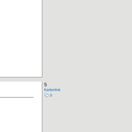
5
Kartenlink
0