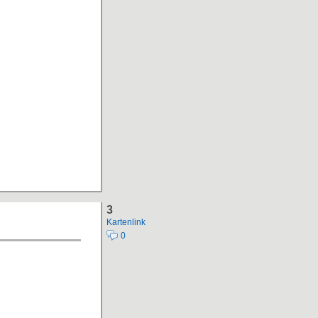
3
Kartenlink
0