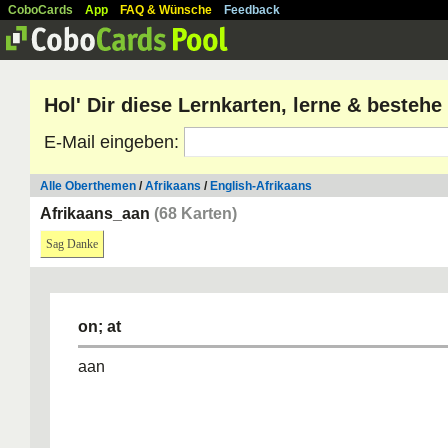
CoboCards
App
FAQ & Wünsche
Feedback
Hol' Dir diese Lernkarten, lerne & besteh
E-Mail eingeben:
Alle Oberthemen
/
Afrikaans
/
English-Afrikaans
Afrikaans_aan
(68 Karten)
Sag Danke
on; at
aan