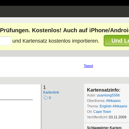
e Prüfungen. Kostenlos! Auch auf iPhone/Androi
Und L
und Kartensatz kostenlos importieren.
Tweet
1
Kartensatzinfo:
Kartenlink
Autor:
yuanlung5566
0
Oberthema:
Afrikaans
Thema:
English-Afrikaans
Ort:
Cape Town
Veröffentlicht:
03.11.2009
Schlagwörter Karten: