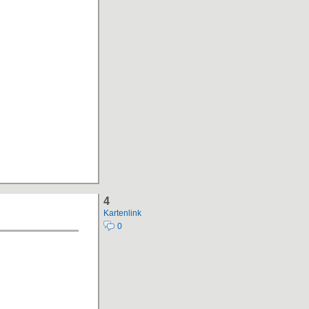
4
Kartenlink
0