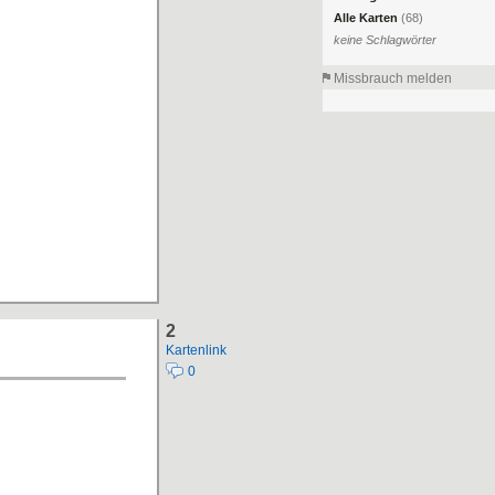
Alle Karten
(68)
keine Schlagwörter
Missbrauch melden
2
Kartenlink
0