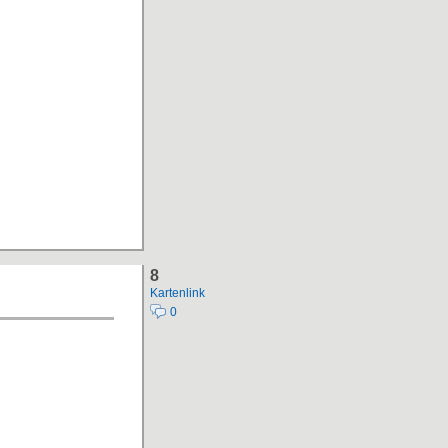
8
Kartenlink
0