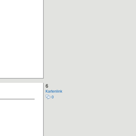
6
Kartenlink
0