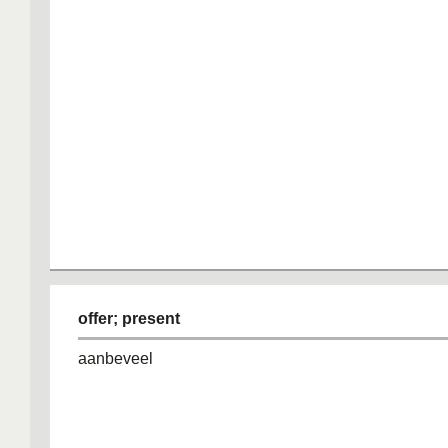
offer; present
aanbeveel