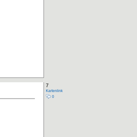
7
Kartenlink
0