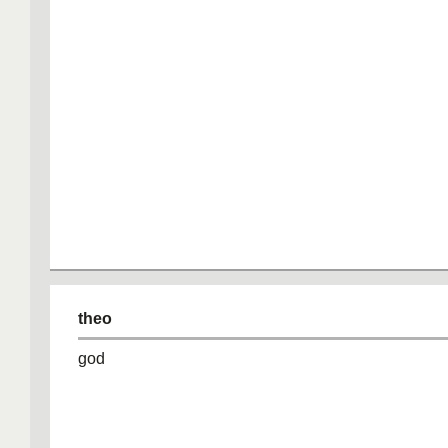
theo
god