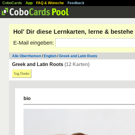
CoboCards
App
FAQ & Wünsche
Feedback
Hol' Dir diese Lernkarten, lerne & besteh
E-Mail eingeben:
Alle Oberthemen
/
English
/
Greek and Latin Roots
Greek and Latin Roots
(12 Karten)
Sag Danke
bio