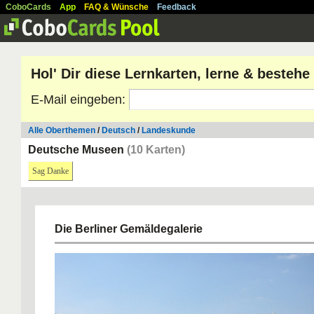
CoboCards
App
FAQ & Wünsche
Feedback
Hol' Dir diese Lernkarten, lerne & besteh
E-Mail eingeben:
Alle Oberthemen
/
Deutsch
/
Landeskunde
Deutsche Museen
(10 Karten)
Sag Danke
Die Berliner Gemäldegalerie