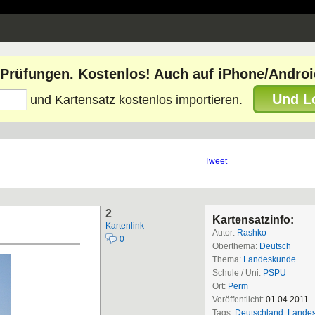
e Prüfungen. Kostenlos! Auch auf iPhone/Androi
Und L
und Kartensatz kostenlos importieren.
Tweet
2
Kartensatzinfo:
Kartenlink
Autor:
Rashko
0
Oberthema:
Deutsch
Thema:
Landeskunde
Schule / Uni:
PSPU
Ort:
Perm
Veröffentlicht:
01.04.2011
Tags:
Deutschland
,
Lande