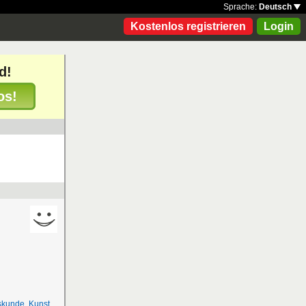
Sprache:
Deutsch
Kostenlos registrieren
Login
d!
os!
skunde
,
Kunst
,