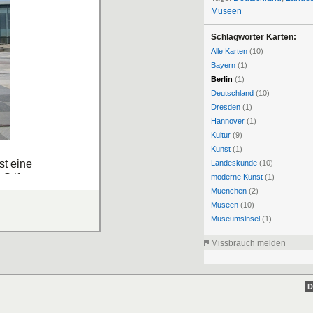
Museen
Schlagwörter Karten:
Alle Karten
(10)
Bayern
(1)
Berlin
(1)
Deutschland
(10)
Dresden
(1)
Hannover
(1)
Kultur
(9)
Kunst
(1)
st eine
Landeskunde
(10)
Stiftung
moderne Kunst
(1)
en der
Muenchen
(2)
 vom 13. bis
Museen
(10)
Museumsinsel
(1)
Missbrauch melden
D