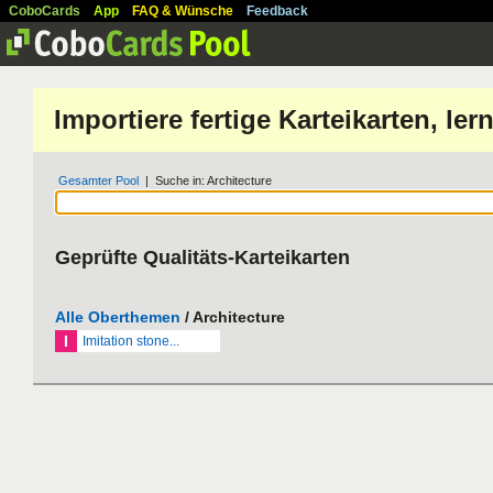
CoboCards
App
FAQ & Wünsche
Feedback
Importiere fertige Karteikarten, l
Gesamter Pool
| Suche in: Architecture
Geprüfte Qualitäts-Karteikarten
Alle Oberthemen
/ Architecture
I
Imitation stone...